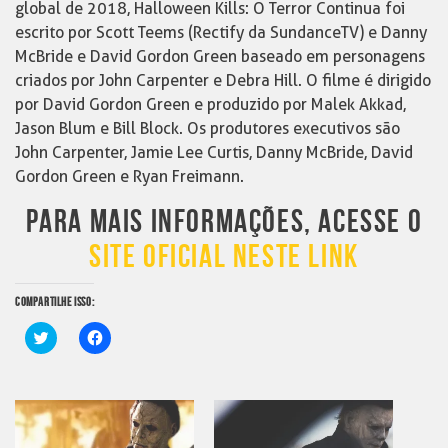
global de 2018, Halloween Kills: O Terror Continua foi
escrito por Scott Teems (Rectify da SundanceTV) e Danny
McBride e David Gordon Green baseado em personagens
criados por John Carpenter e Debra Hill. O filme é dirigido
por David Gordon Green e produzido por Malek Akkad,
Jason Blum e Bill Block. Os produtores executivos são
John Carpenter, Jamie Lee Curtis, Danny McBride, David
Gordon Green e Ryan Freimann.
PARA MAIS INFORMAÇÕES, ACESSE O
SITE OFICIAL NESTE LINK
COMPARTILHE ISSO:
Clique
Clique
para
para
compartilhar
compartilhar
no
no
Twitter(abre
Facebook(abre
em
em
nova
nova
janela)
janela)