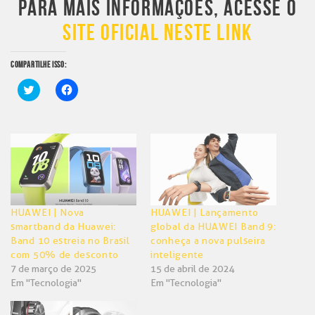
PARA MAIS INFORMAÇÕES, ACESSE O
SITE OFICIAL NESTE LINK
COMPARTILHE ISSO:
Clique
Clique
para
para
compartilhar
compartilhar
no
no
Twitter(abre
Facebook(abre
em
em
nova
nova
janela)
janela)
HUAWEI | Nova
HUAWEI | Lançamento
smartband da Huawei:
global da HUAWEI Band 9:
Band 10 estreia no Brasil
conheça a nova pulseira
com 50% de desconto
inteligente
7 de março de 2025
15 de abril de 2024
Em "Tecnologia"
Em "Tecnologia"