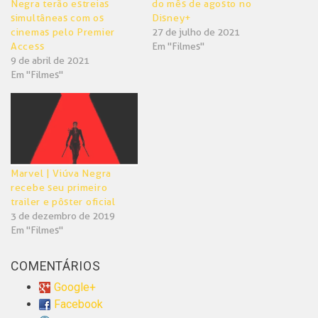
Negra terão estreias
do mês de agosto no
simultâneas com os
Disney+
cinemas pelo Premier
27 de julho de 2021
Access
Em "Filmes"
9 de abril de 2021
Em "Filmes"
Marvel | Viúva Negra
recebe seu primeiro
trailer e pôster oficial
3 de dezembro de 2019
Em "Filmes"
COMENTÁRIOS
Google+
Facebook