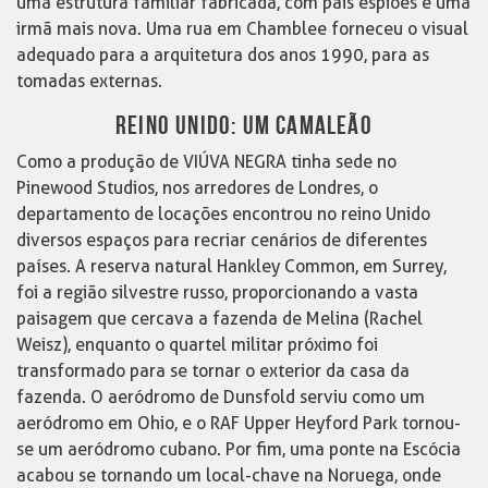
uma estrutura familiar fabricada, com pais espiões e uma
irmã mais nova. Uma rua em Chamblee forneceu o visual
adequado para a arquitetura dos anos 1990, para as
tomadas externas.
REINO UNIDO: UM CAMALEÃO
Como a produção de VIÚVA NEGRA tinha sede no
Pinewood Studios, nos arredores de Londres, o
departamento de locações encontrou no reino Unido
diversos espaços para recriar cenários de diferentes
países. A reserva natural Hankley Common, em Surrey,
foi a região silvestre russo, proporcionando a vasta
paisagem que cercava a fazenda de Melina (Rachel
Weisz), enquanto o quartel militar próximo foi
transformado para se tornar o exterior da casa da
fazenda. O aeródromo de Dunsfold serviu como um
aeródromo em Ohio, e o RAF Upper Heyford Park tornou-
se um aeródromo cubano. Por fim, uma ponte na Escócia
acabou se tornando um local-chave na Noruega, onde