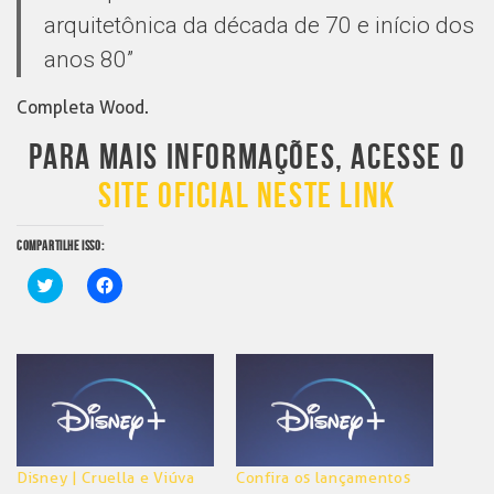
arquitetônica da década de 70 e início dos
anos 80”
Completa Wood.
PARA MAIS INFORMAÇÕES, ACESSE O
SITE OFICIAL NESTE LINK
COMPARTILHE ISSO:
Clique
Clique
para
para
compartilhar
compartilhar
no
no
Twitter(abre
Facebook(abre
em
em
nova
nova
janela)
janela)
Disney | Cruella e Viúva
Confira os lançamentos