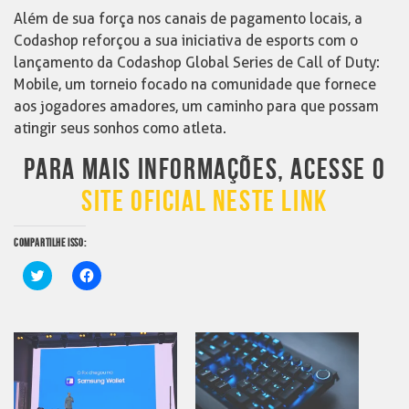
Além de sua força nos canais de pagamento locais, a
Codashop reforçou a sua iniciativa de esports com o
lançamento da Codashop Global Series de Call of Duty:
Mobile, um torneio focado na comunidade que fornece
aos jogadores amadores, um caminho para que possam
atingir seus sonhos como atleta.
PARA MAIS INFORMAÇÕES, ACESSE O
SITE OFICIAL NESTE LINK
COMPARTILHE ISSO:
Clique
Clique
para
para
compartilhar
compartilhar
no
no
Twitter(abre
Facebook(abre
em
em
nova
nova
janela)
janela)