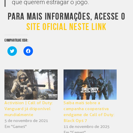
que querem estragar o jogo.
PARA MAIS INFORMAÇÕES, ACESSE O
SITE OFICIAL NESTE LINK
COMPARTILHE ISSO:
Clique
Clique
para
para
compartilhar
compartilhar
no
no
Twitter(abre
Facebook(abre
em
em
nova
nova
janela)
janela)
Activision | Call of Duty:
Saiba mais sobre a
Vanguard já disponível
campanha cooperativa
mundialmente
endgame de Call of Duty:
5 de novembro de 2021
Black Ops 7
Em "Games"
11 de novembro de 2025
Em "Games"