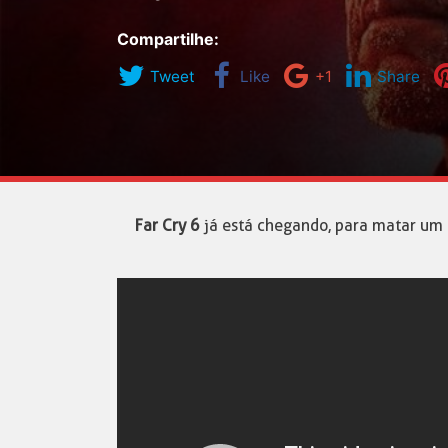
Compartilhe:
Tweet
Like
+1
Share
Far Cry 6
já está chegando, para matar um p