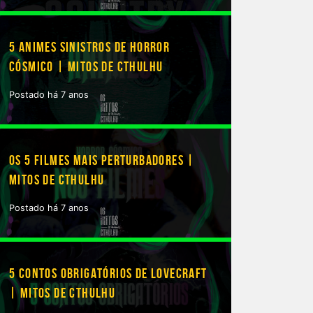
5 ANIMES SINISTROS DE HORROR
CÓSMICO | MITOS DE CTHULHU
Postado há 7 anos
OS 5 FILMES MAIS PERTURBADORES |
MITOS DE CTHULHU
Postado há 7 anos
5 CONTOS OBRIGATÓRIOS DE LOVECRAFT
| MITOS DE CTHULHU