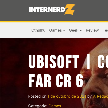
Cthulhu
Games
Geek
Review
Te
UBISOFT | C
FAR CR 6
Posted on
1 de outubro de 2021
by
A Reda
Categoria:
Games