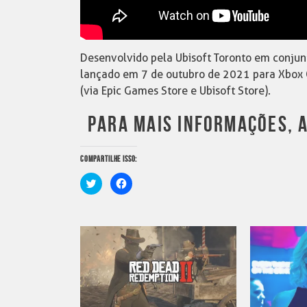
Desenvolvido pela Ubisoft Toronto em conjunt
lançado em 7 de outubro de 2021 para Xbox On
(via Epic Games Store e Ubisoft Store).
PARA MAIS INFORMAÇÕES, 
COMPARTILHE ISSO:
Clique
Clique
para
para
compartilhar
compartilhar
no
no
Twitter(abre
Facebook(abre
em
em
nova
nova
janela)
janela)