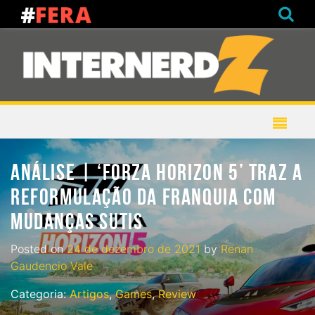
ANÁLISE | ‘FORZA HORIZON 5’ TRAZ A
REFORMULAÇÃO DA FRANQUIA COM
MUDANÇAS SUTIS
Posted on
24 de dezembro de 2021
by
Renan
Gaudencio Vale
Categoria:
Artigos
,
Games
,
Review