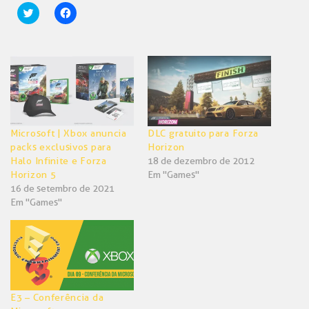
Clique
Clique
para
para
compartilhar
compartilhar
no
no
Twitter(abre
Facebook(abre
em
em
nova
nova
janela)
janela)
Microsoft | Xbox anuncia
DLC gratuito para Forza
packs exclusivos para
Horizon
Halo Infinite e Forza
18 de dezembro de 2012
Horizon 5
Em "Games"
16 de setembro de 2021
Em "Games"
E3 – Conferência da