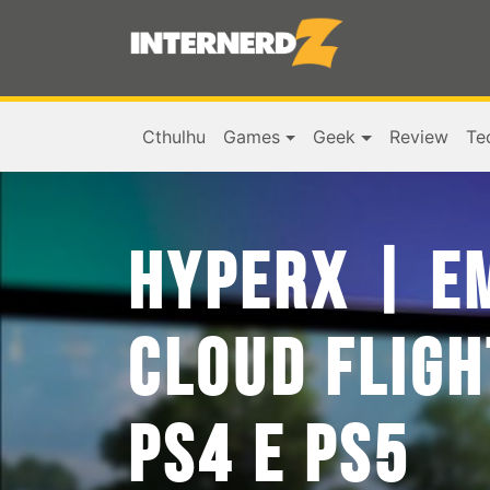
Cthulhu
Games
Geek
Review
Te
HYPERX | E
CLOUD FLIGH
PS4 E PS5