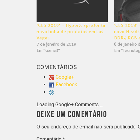
‘CES 2019’ – HyperX apresenta
‘CES 2018’ 
nova linha de produtos em Las
novo Heads
Vegas
DDR4 RGB 
7 de janeiro de 2019
8 de janeiro 
Em "Games"
Em "Tecnolog
COMENTÁRIOS
Google+
Facebook
Loading Google+ Comments ...
DEIXE UM COMENTÁRIO
O seu endereço de e-mail não será publicado.
Comentário
*