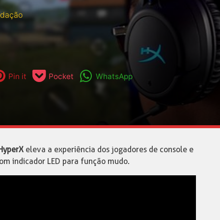
edação
Pin it
Pocket
WhatsApp
HyperX
eleva a experiência dos jogadores de console e
om indicador LED para função mudo.