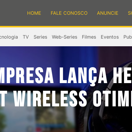
HOME
FALE CONOSCO
ANUNCIE
S
cnologia
TV
Series
Web-Series
Filmes
Eventos
Publ
MPRESA LANÇA H
T WIRELESS OTIM