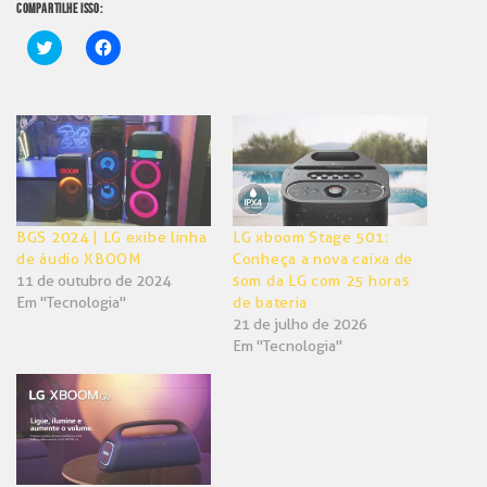
COMPARTILHE ISSO:
Clique
Clique
para
para
compartilhar
compartilhar
no
no
Twitter(abre
Facebook(abre
em
em
nova
nova
janela)
janela)
BGS 2024 | LG exibe linha
LG xboom Stage 501:
de áudio XBOOM
Conheça a nova caixa de
11 de outubro de 2024
som da LG com 25 horas
Em "Tecnologia"
de bateria
21 de julho de 2026
Em "Tecnologia"