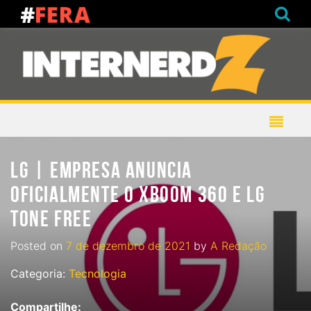
LG | EMPRESA ANUNCIA
OFICIALMENTE O XBOOM 360 E LG
TONE FREE
Posted on
7 de dezembro de 2021
by
A Redação
Categoria:
Tecnologia
Compartilhe: