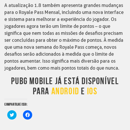
A atualização 1.8 também apresenta grandes mudanças
para o Royale Pass Mensal, incluindo uma nova interface
e sistema para melhorar a experiência do jogador. Os
jogadores agora terão um limite de pontos – o que
significa que nem todas as missões de desafios precisam
ser concluídas para obter o máximo de pontos. À medida
que uma nova semana do Royale Pass começa, novos
desafios serão adicionados à medida que o limite de
pontos aumentar. Isso significa mais diversão para os
jogadores, bem como mais pontos totais do que nunca.
PUBG MOBILE JÁ ESTÁ DISPONÍVEL
PARA
ANDROID
E
IOS
COMPARTILHE ISSO:
Clique
Clique
para
para
compartilhar
compartilhar
no
no
Twitter(abre
Facebook(abre