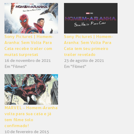
em
em
nova
nova
janela)
janela)
Sony Pictures | Homem-
Sony Pictures | Homem-
Aranha: Sem Volta Para
Aranha: Sem Volta Para
Casa recebe trailer com
Casa tem seu primeiro
muitas surpresas
trailer revelado
16 de novembro de 2021
23 de agosto de 2021
Em "Filmes"
Em "Filmes"
MARVEL – Homem-Aranha
volta para sua casa e já
tem filme solo
confirmado!
10 de fevereiro de 2015