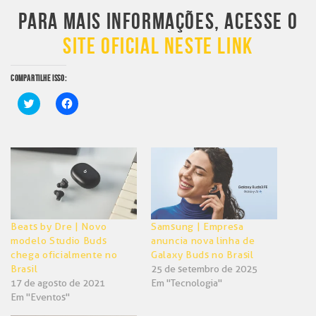
PARA MAIS INFORMAÇÕES, ACESSE O
SITE OFICIAL NESTE LINK
COMPARTILHE ISSO:
Clique
Clique
para
para
compartilhar
compartilhar
no
no
Twitter(abre
Facebook(abre
em
em
nova
nova
janela)
janela)
Beats by Dre | Novo
Samsung | Empresa
modelo Studio Buds
anuncia nova linha de
chega oficialmente no
Galaxy Buds no Brasil
Brasil
25 de setembro de 2025
17 de agosto de 2021
Em "Tecnologia"
Em "Eventos"