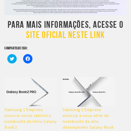
PARA MAIS INFORMAÇÕES, ACESSE O
SITE OFICIAL NESTE LINK
COMPARTILHE ISSO:
Clique
Clique
para
para
compartilhar
compartilhar
no
no
Twitter(abre
Facebook(abre
em
em
nova
nova
janela)
janela)
Samsung | Empresa
Samsung | Empresa
anuncia novos tablets e
anuncia a nova série de
notebooks da linha Galaxy
notebooks de alto
Book2
desempenho Galaxy Book