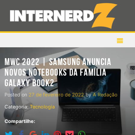
MWC 2022 | SAMSUNG ANUNCIA
NOVOS NOTEBOOKS DA FAMÍLIA
GALAXY BOOK2
Posted on
27 de fevereiro de 2022
by
A Redação
Categoria:
Tecnologia
Compartilhe: