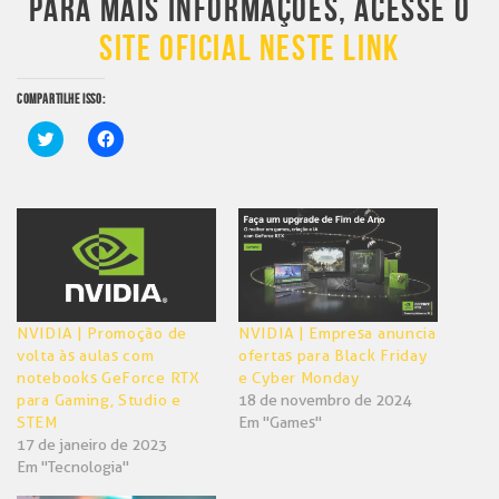
PARA MAIS INFORMAÇÕES, ACESSE O
SITE OFICIAL NESTE LINK
COMPARTILHE ISSO:
Clique
Clique
para
para
compartilhar
compartilhar
no
no
Twitter(abre
Facebook(abre
em
em
nova
nova
janela)
janela)
NVIDIA | Promoção de
NVIDIA | Empresa anuncia
volta às aulas com
ofertas para Black Friday
notebooks GeForce RTX
e Cyber Monday
para Gaming, Studio e
18 de novembro de 2024
STEM
Em "Games"
17 de janeiro de 2023
Em "Tecnologia"