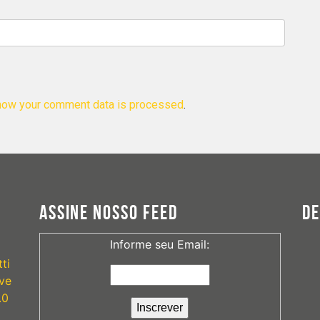
how your comment data is processed
.
ASSINE NOSSO FEED
D
Informe seu Email:
ti
ve
.0