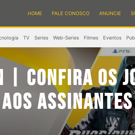
HOME
FALE CONOSCO
ANUNCIE
S
cnologia
TV
Series
Web-Series
Filmes
Eventos
Publ
 | CONFIRA OS J
 AOS ASSINANTES