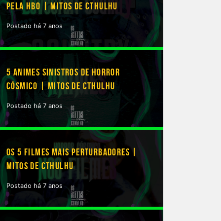
PELA HBO | MITOS DE CTHULHU
Postado há 7 anos
5 ANIMES SINISTROS DE HORROR
CÓSMICO | MITOS DE CTHULHU
Postado há 7 anos
OS 5 FILMES MAIS PERTURBADORES |
MITOS DE CTHULHU
Postado há 7 anos