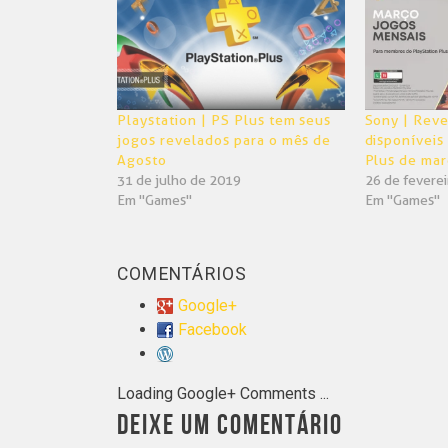
janela)
janela)
Playstation | PS Plus tem seus
Sony | Reve
jogos revelados para o mês de
disponíveis
Agosto
Plus de ma
31 de julho de 2019
26 de fevere
Em "Games"
Em "Games"
COMENTÁRIOS
Google+
Facebook
Loading Google+ Comments ...
DEIXE UM COMENTÁRIO