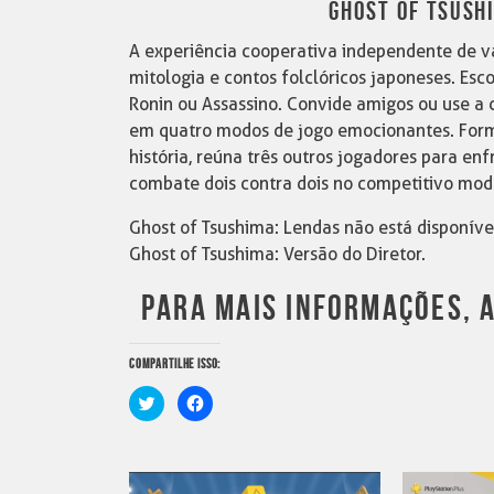
GHOST OF TSUSHI
A experiência cooperativa independente de vá
mitologia e contos folclóricos japoneses. Esc
Ronin ou Assassino. Convide amigos ou use a 
em quatro modos de jogo emocionantes. Form
história, reúna três outros jogadores para en
combate dois contra dois no competitivo modo
Ghost of Tsushima: Lendas não está disponíve
Ghost of Tsushima: Versão do Diretor.
PARA MAIS INFORMAÇÕES, 
COMPARTILHE ISSO:
Clique
Clique
para
para
compartilhar
compartilhar
no
no
Twitter(abre
Facebook(abre
em
em
nova
nova