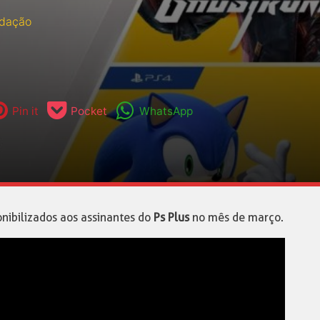
dação
Pin it
Pocket
WhatsApp
onibilizados aos assinantes do
Ps Plus
no mês de março.