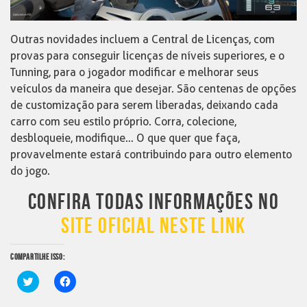
Outras novidades incluem a Central de Licenças, com
provas para conseguir licenças de níveis superiores, e o
Tunning, para o jogador modificar e melhorar seus
veículos da maneira que desejar. São centenas de opções
de customização para serem liberadas, deixando cada
carro com seu estilo próprio. Corra, colecione,
desbloqueie, modifique… O que quer que faça,
provavelmente estará contribuindo para outro elemento
do jogo.
CONFIRA TODAS INFORMAÇÕES NO
SITE OFICIAL NESTE LINK
COMPARTILHE ISSO:
Clique
Clique
para
para
compartilhar
compartilhar
no
no