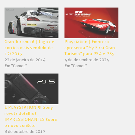
Twitter(abre
Facebook(abre
em
em
nova
nova
janela)
janela)
Gran Turismo 6 | Jogo de
Playstation | Empresa
corrida mais vendido de
apresenta “My First Gran
12/2013
Turismo” para PS4 e PS5
22 de janeiro de 2014
4 de dezembro de 2024
Em "Games"
Em "Games"
É PLAYSTATION 5! Sony
revela detalhes
IMPRESSIONANTES sobre
o novo console
8 de outubro de 2019