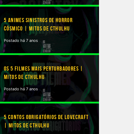
5 ANIMES SINISTROS DE HORROR
CÓSMICO | MITOS DE CTHULHU
Postado há 7 anos
OS 5 FILMES MAIS PERTURBADORES |
MITOS DE CTHULHU
Postado há 7 anos
5 CONTOS OBRIGATÓRIOS DE LOVECRAFT
| MITOS DE CTHULHU