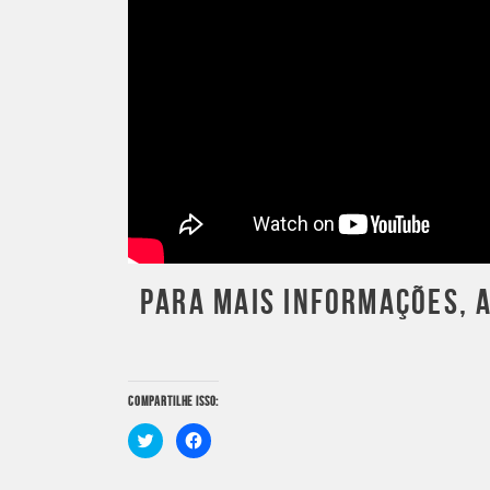
PARA MAIS INFORMAÇÕES, 
COMPARTILHE ISSO:
Clique
Clique
para
para
compartilhar
compartilhar
no
no