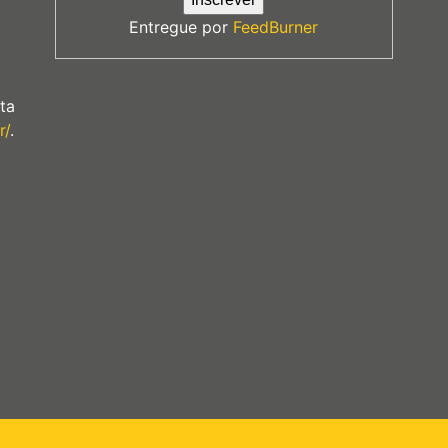
Entregue por
FeedBurner
ta
r/
.