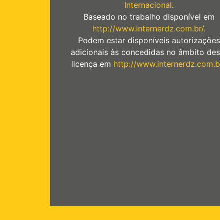
Internacional
.
Baseado no trabalho disponível em
http://www.internerdz.com.br/
.
Podem estar disponíveis autorizações
adicionais às concedidas no âmbito des
licença em
http://www.internerdz.com.b