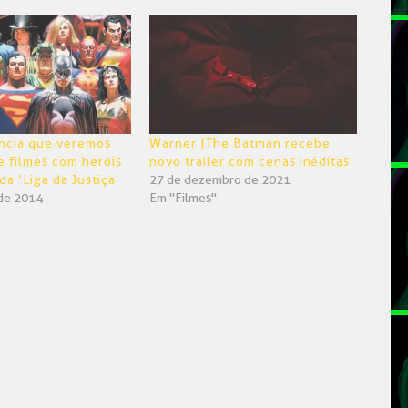
ncia que veremos
Warner |The Batman recebe
e filmes com heróis
novo trailer com cenas inéditas
a ‘Liga da Justiça’
27 de dezembro de 2021
de 2014
Em "Filmes"