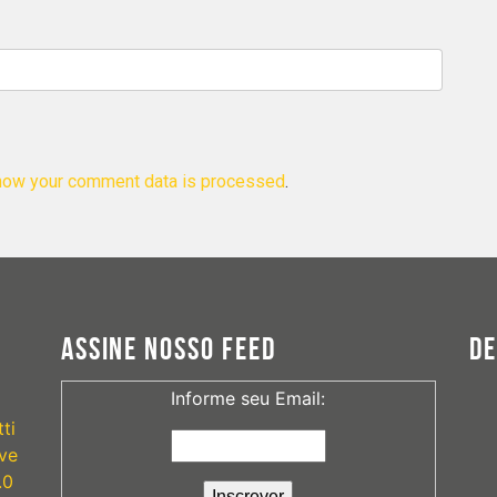
how your comment data is processed
.
ASSINE NOSSO FEED
D
Informe seu Email:
ti
ve
.0