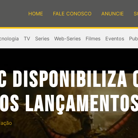
HOME
FALE CONOSCO
ANUNCIE
S
cnologia
TV
Series
Web-Series
Filmes
Eventos
Publ
 DISPONIBILIZA 
OS LANÇAMENTOS
dação