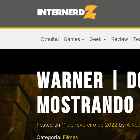
Cthulhu
Games
Geek
Review
Te
WARNER | DC
MOSTRANDO 
Posted on
11 de fevereiro de 2022
by
A Re
Categoria:
Filmes