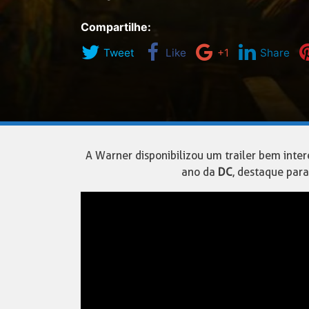
Compartilhe:
Tweet
Like
+1
Share
A Warner disponibilizou um trailer bem inte
ano da
DC
, destaque par