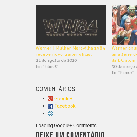
Twitter(abre
Facebook(abre
em
em
nova
nova
janela)
janela)
Warner | Mulher Maravilha 1984
Warner anu
recebe novo trailer oficial
uma série d
22 de agosto de 2020
da DC além d
Em "Filmes"
30 de março 
Em "Filmes"
COMENTÁRIOS
Google+
Facebook
Loading Google+ Comments ...
DEIXE UM COMENTÁRIO