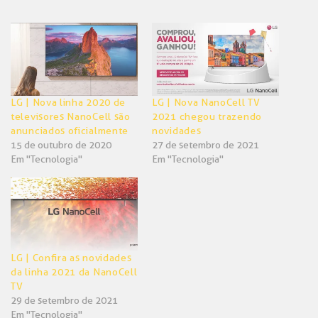
no
no
Twitter(abre
Facebook(abre
em
em
nova
nova
janela)
janela)
LG | Nova linha 2020 de
LG | Nova NanoCell TV
televisores NanoCell são
2021 chegou trazendo
anunciados oficialmente
novidades
15 de outubro de 2020
27 de setembro de 2021
Em "Tecnologia"
Em "Tecnologia"
LG | Confira as novidades
da linha 2021 da NanoCell
TV
29 de setembro de 2021
Em "Tecnologia"