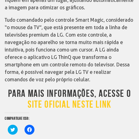
fiquem em apenas um lugar, ajustando automaticamente
a imagem para otimizar os gráficos.
Tudo comandado pelo controle Smart Magic, considerado
“o mouse da TV”, que está presente em toda a linha de
televisões premium da LG. Com este controle, a
navegação no aparelho se torna muito mais rápida e
intuitiva, pois funciona como um cursor. A LG ainda
oferece o aplicativo LG ThinQ que transforma o
smartphone em um controle remoto do televisor. Dessa
forma, é possível navegar pela LG TV e realizar
comandos de voz pelo próprio celular.
PARA MAIS INFORMAÇÕES, ACESSE O
SITE OFICIAL NESTE LINK
COMPARTILHE ISSO:
Clique
Clique
para
para
compartilhar
compartilhar