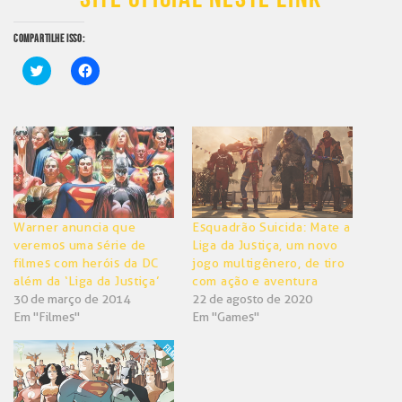
COMPARTILHE ISSO:
Clique
Clique
para
para
compartilhar
compartilhar
no
no
Twitter(abre
Facebook(abre
em
em
nova
nova
janela)
janela)
Warner anuncia que
Esquadrão Suicida: Mate a
veremos uma série de
Liga da Justiça, um novo
filmes com heróis da DC
jogo multigênero, de tiro
além da ‘Liga da Justiça’
com ação e aventura
30 de março de 2014
22 de agosto de 2020
Em "Filmes"
Em "Games"