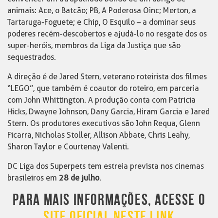
animais: Ace, o Batcão; PB, A Poderosa Oinc; Merton, a
Tartaruga-Foguete; e Chip, O Esquilo – a dominar seus
poderes recém-descobertos e ajudá-lo no resgate dos os
super-heróis, membros da Liga da Justiça que são
sequestrados.
A direção é de Jared Stern, veterano roteirista dos filmes
“LEGO”, que também é coautor do roteiro, em parceria
com John Whittington. A produção conta com Patricia
Hicks, Dwayne Johnson, Dany Garcia, Hiram Garcia e Jared
Stern. Os produtores executivos são John Requa, Glenn
Ficarra, Nicholas Stoller, Allison Abbate, Chris Leahy,
Sharon Taylor e Courtenay Valenti.
DC Liga dos Superpets tem estreia prevista nos cinemas
brasileiros em
28 de julho
.
PARA MAIS INFORMAÇÕES, ACESSE O
SITE OFICIAL NESTE LINK