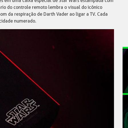
es em uma caixa especial de Star Wars estampada com
rio do controle remoto lembra o visual do icônico
som da respiração de Darth Vader ao ligar a TV. Cada
icidade numerado.