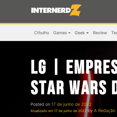
Cthulhu
Games
Geek
Review
Te
LG | EMPRES
STAR WARS D
Posted on
17 de junho de 2022
by
A Redação
Atualizado em
17 de junho de 2022