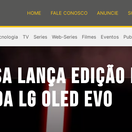
HOME
FALE CONOSCO
ANUNCIE
S
cnologia
TV
Series
Web-Series
Filmes
Eventos
Publ
A LANÇA EDIÇÃO 
A LG OLED EVO