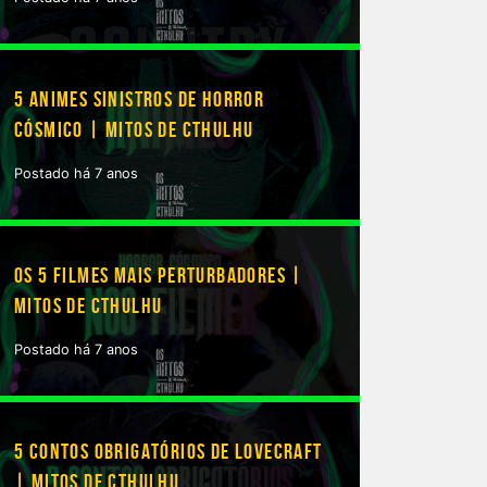
5 ANIMES SINISTROS DE HORROR
CÓSMICO | MITOS DE CTHULHU
Postado há 7 anos
OS 5 FILMES MAIS PERTURBADORES |
MITOS DE CTHULHU
Postado há 7 anos
5 CONTOS OBRIGATÓRIOS DE LOVECRAFT
| MITOS DE CTHULHU