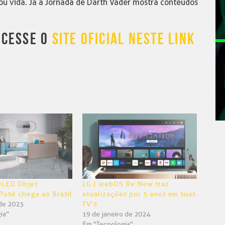
ou vida. Já a Jornada de Darth Vader mostra conteúdos
ACESSE O
SITE OFICIAL NESTE LINK
OLED Objet
LG | webOS Re:New traz
 Posé chega ao Brasil
atualizações por 5 anos em suas
de 2023
TV’s
ia"
19 de janeiro de 2024
Em "Tecnologia"