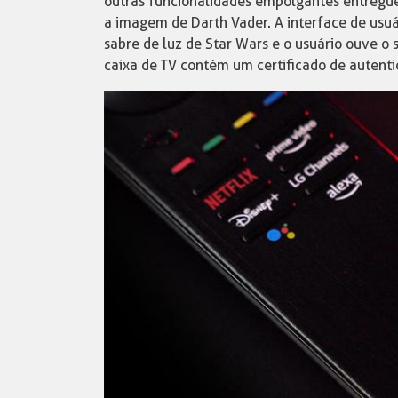
outras funcionalidades empolgantes entregu
a imagem de Darth Vader. A interface de usuá
sabre de luz de Star Wars e o usuário ouve o 
caixa de TV contém um certificado de autent