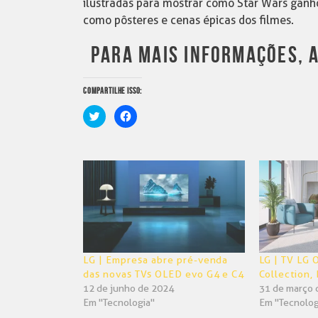
ilustradas para mostrar como Star Wars ganh
como pôsteres e cenas épicas dos filmes.
PARA MAIS INFORMAÇÕES, 
COMPARTILHE ISSO:
Clique
Clique
para
para
compartilhar
compartilhar
no
no
Twitter(abre
Facebook(abre
em
em
nova
nova
janela)
janela)
LG | Empresa abre pré-venda
LG | TV LG 
das novas TVs OLED evo G4 e C4
Collection,
12 de junho de 2024
31 de março 
Em "Tecnologia"
Em "Tecnolog