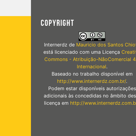
COPYRIGHT
Internerdz
de
Mauricio dos Santos Chiot
está licenciado com uma Licença
Creati
Commons - Atribuição-NãoComercial 4
Internacional
.
Baseado no trabalho disponível em
http://www.internerdz.com.br/
.
Podem estar disponíveis autorizações
adicionais às concedidas no âmbito des
licença em
http://www.internerdz.com.b