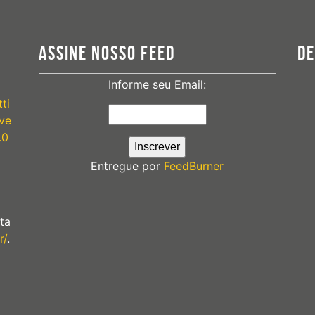
ASSINE NOSSO FEED
D
Informe seu Email:
ti
ve
.0
Entregue por
FeedBurner
ta
r/
.