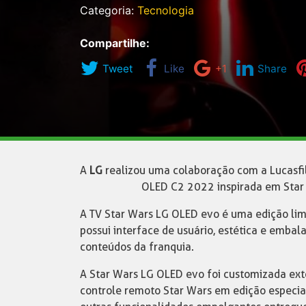
Categoria:
Tecnologia
Compartilhe:
Tweet
Like
+1
Share
A
LG
realizou uma colaboração com a Lucasfi
OLED C2 2022 inspirada em Star 
A TV Star Wars LG OLED evo é uma edição lim
possui interface de usuário, estética e emba
conteúdos da franquia.
A Star Wars LG OLED evo foi customizada ex
controle remoto Star Wars em edição especial