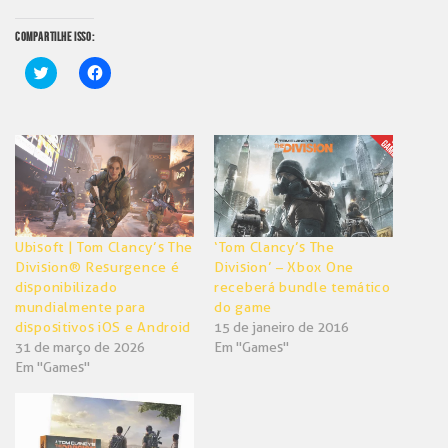
COMPARTILHE ISSO:
Clique
Clique
para
para
compartilhar
compartilhar
no
no
Twitter(abre
Facebook(abre
em
em
nova
nova
janela)
janela)
Ubisoft | Tom Clancy’s The
‘Tom Clancy’s The
Division® Resurgence é
Division’ – Xbox One
disponibilizado
receberá bundle temático
mundialmente para
do game
dispositivos iOS e Android
15 de janeiro de 2016
31 de março de 2026
Em "Games"
Em "Games"