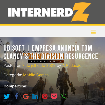
UBISOFT | EMPRESA ANUNCIA TOM
CLANCY’S THE DIVISION RESURGENCE
Posted on
7 de julho de 2022
by
A Redação
Categoria:
Mobile Games
Compartilhe: