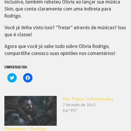
inclusive, também rebateu Olivia ao lançar sua música
Skin, que conta claramente com uma indireta para
Rodrigo.
Você já tinha visto isso? “Tretar” através de músicas? Isso
que é classe!
Agora que você já sabe tudo sobre Olivia Rodrigo,
compartilhe conosco suas opiniões nos comentários!
COMPARTILHE ISSO:
Clique
Clique
para
para
compartilhar
compartilhar
no
no
Twitter(abre
Facebook(abre
em
em
Max Payne 3 [Atualizado]
nova
nova
janela)
janela)
7 de maio de 2012
Em "PC"
Playstation | Rodrigo