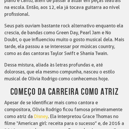
piano e canto, além de passar a atuar em peças teatrais
na escola. Então, aos 12, ela já tocava guitarra ao nível
profissional.
Seus pais ouviam bastante rock alternativo enquanto ela
crescia, de bandas como Green Day, Pearl Jam e No
Doubt, o que influenciou muito o gosto musical dela. Mais
tarde, ela passou a se interessar por músicas country,
como as das cantoras Taylor Swift e Shania Twain.
Dessa mistura, aliada às letras profundas e, até
dolorosas, que ela mesmo compunha, nasceu o estilo
musical de Olivia Rodrigo como conhecemos hoje.
COMEÇO DA CARREIRA COMO ATRIZ
Apesar de se identificar mais como cantora e
compositora, Olivia Rodrigo ficou famosa primeiramente
como atriz da
Disney
. Ela interpretou Grace Thomas no
filme “American girl: receita para o sucesso” e, de 2016 a