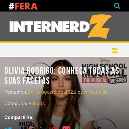
OLIVIA RODRIGO: CONHEÇA TODAS AS
SUAS FACETAS
Posted on
24 de agosto de 2022
by
A Redação
Categoria:
Artigos
Compartilhe: