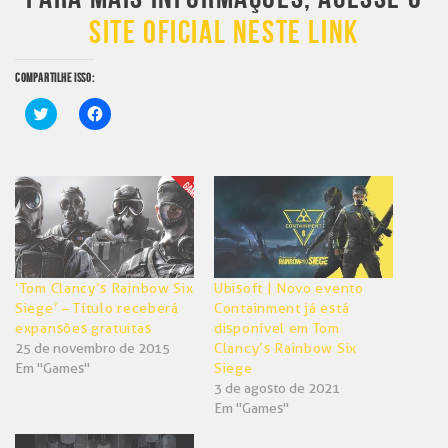
SITE OFICIAL NESTE LINK
COMPARTILHE ISSO:
Clique
Clique
para
para
compartilhar
compartilhar
no
no
Twitter(abre
Facebook(abre
em
em
nova
nova
janela)
janela)
‘Tom Clancy’s Rainbow Six
Ubisoft | Novo evento
Siege’ – Título receberá
Containment já está
expansões gratuitas
disponível em Tom
25 de novembro de 2015
Clancy’s Rainbow Six
Em "Games"
Siege
3 de agosto de 2021
Em "Games"