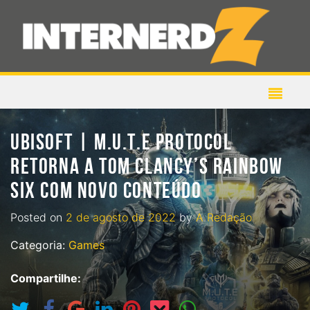
UBISOFT | M.U.T.E PROTOCOL
RETORNA A TOM CLANCY’S RAINBOW
SIX COM NOVO CONTEÚDO
Posted on
2 de agosto de 2022
by
A Redação
Categoria:
Games
Compartilhe: