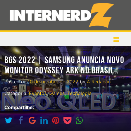
BGS 2022 | SAMSUNG ANUNCIA NOVO
MONITOR ODYSSEY ARK NO BRASIL
Posted on
10 de outubro de 2022
by
A Redação
Categoria:
Eventos
,
Games
,
Tecnologia
Compartilhe: