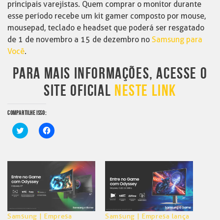
principais varejistas. Quem comprar o monitor durante
esse período recebe um kit gamer composto por mouse,
mousepad, teclado e headset que poderá ser resgatado
de 1 de novembro a 15 de dezembro no
Samsung para
Você
.
PARA MAIS INFORMAÇÕES, ACESSE O
SITE OFICIAL
NESTE LINK
COMPARTILHE ISSO:
Clique
Clique
para
para
compartilhar
compartilhar
no
no
Twitter(abre
Facebook(abre
em
em
nova
nova
janela)
janela)
Samsung | Empresa
Samsung | Empresa lança