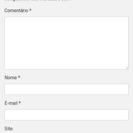
Comentário
*
Nome
*
E-mail
*
Site