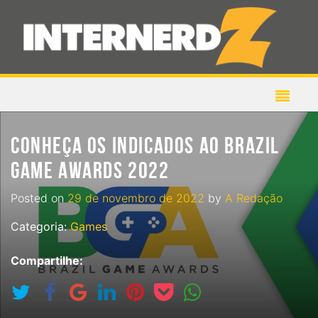
CONHEÇA OS INDICADOS AO BRAZIL
GAME AWARDS 2022
Posted on
29 de novembro de 2022
by
A Redação
Categoria:
Games
Compartilhe: