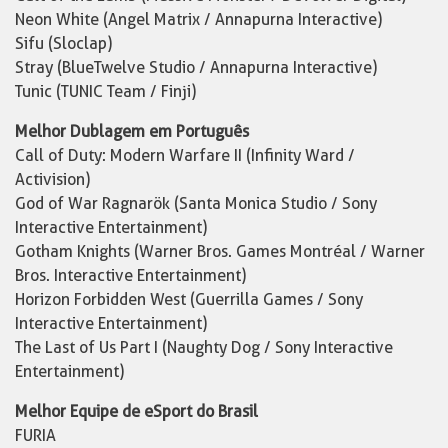
Neon White (Angel Matrix / Annapurna Interactive)
Sifu (Sloclap)
Stray (BlueTwelve Studio / Annapurna Interactive)
Tunic (TUNIC Team / Finji)
Melhor Dublagem em Português
Call of Duty: Modern Warfare II (Infinity Ward /
Activision)
God of War Ragnarök (Santa Monica Studio / Sony
Interactive Entertainment)
Gotham Knights (Warner Bros. Games Montréal / Warner
Bros. Interactive Entertainment)
Horizon Forbidden West (Guerrilla Games / Sony
Interactive Entertainment)
The Last of Us Part I (Naughty Dog / Sony Interactive
Entertainment)
Melhor Equipe de eSport do Brasil
FURIA