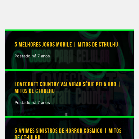
5 MELHORES JOGOS MOBILE | MITOS DE CTHULHU
Postado há 7 anos
LOVECRAFT COUNTRY VAI VIRAR SÉRIE PELA HBO |
MITOS DE CTHULHU
Postado há 7 anos
5 ANIMES SINISTROS DE HORROR CÓSMICO | MITOS
DE CTHULHU