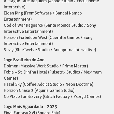
A Plague Tale: Requiem (Asobo Studio / Focus Home
Interactive)
Elden Ring (FromSoftware / Bandai Namco
Entertainment)
God of War Ragnarök (Santa Monica Studio / Sony
Interactive Entertainment)
Horizon Forbidden West (Guerrilla Games / Sony
Interactive Entertainment)
Stray (BlueTwelve Studio / Annapurna Interactive)
Jogo Brasileiro do Ano
Dolmen (Massive Work Studio / Prime Matter)
Fobia – St. Dinfna Hotel (Pulsatrix Studios / Maximum
Games)
Hazel Sky (Coffee Addict Studio / Neon Doctrine)
Horizon Chase 2 (Aquiris Game Studio)
No Place for Bravery (Glitch Factory / Ysbryd Games)
Jogo Mais Aguardado – 2023
Final Fantasy XVI (Square Enix)