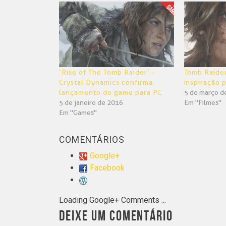
em
em
nova
nova
janela)
janela)
‘Rise of The Tomb Raider’ –
Tomb Raider
Crystal Dynamics confirma
inspiração p
lançamento do game para PC
5 de março d
5 de janeiro de 2016
Em "Filmes"
Em "Games"
COMENTÁRIOS
Google+
Facebook
Loading Google+ Comments ...
DEIXE UM COMENTÁRIO