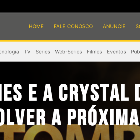
HOME
FALE CONOSCO
ANUNCIE
S
cnologia
TV
Series
Web-Series
Filmes
Eventos
Publ
ES E A CRYSTAL 
OLVER A PRÓXIMA