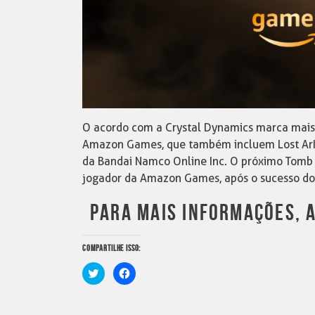
O acordo com a Crystal Dynamics marca mais
Amazon Games, que também incluem Lost Ark
da Bandai Namco Online Inc. O próximo Tomb R
jogador da Amazon Games, após o sucesso dos
PARA MAIS INFORMAÇÕES, A
COMPARTILHE ISSO:
Clique
Clique
para
para
compartilhar
compartilhar
no
no
Twitter(abre
Facebook(abre