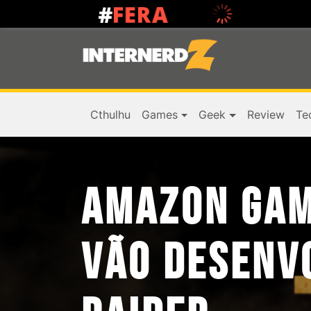
Cthulhu
Games
Geek
Review
Te
AMAZON GAM
VÃO DESENV