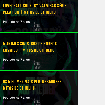
LOVECRAFT COUNTRY VAI VIRAR SÉRIE
PELA HBO | MITOS DE CTHULHU
Postado há 7 anos
5 ANIMES SINISTROS DE HORROR
CÓSMICO | MITOS DE CTHULHU
Postado há 7 anos
OS 5 FILMES MAIS PERTURBADORES |
MITOS DE CTHULHU
Postado há 7 anos