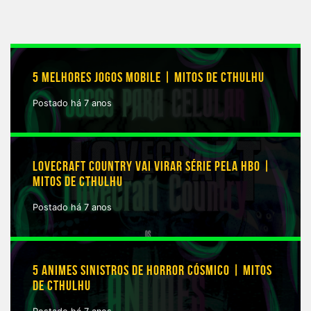
5 MELHORES JOGOS MOBILE | MITOS DE CTHULHU
Postado há 7 anos
LOVECRAFT COUNTRY VAI VIRAR SÉRIE PELA HBO |
MITOS DE CTHULHU
Postado há 7 anos
5 ANIMES SINISTROS DE HORROR CÓSMICO | MITOS
DE CTHULHU