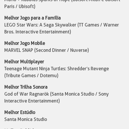
Paris / Ubisoft)
Melhor Jogo para a Família
LEGO Star Wars: A Saga Skywalker (TT Games / Warner
Bros. Interactive Entertainment)
Melhor Jogo Mobile
MARVEL SNAP (Second Dinner / Nuverse)
Melhor Multiplayer
Teenage Mutant Ninja Turtles: Shredder’s Revenge
(Tribute Games / Dotemu)
Melhor Trilha Sonora
God of War Ragnarök (Santa Monica Studio / Sony
Interactive Entertainment)
Melhor Estúdio
Santa Monica Studio