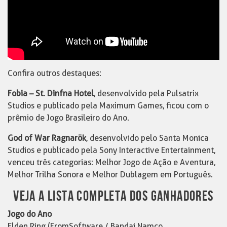
Confira outros destaques:
Fobia – St. Dinfna Hotel
, desenvolvido pela Pulsatrix
Studios e publicado pela Maximum Games, ficou com o
prêmio de Jogo Brasileiro do Ano.
God of War Ragnarök
, desenvolvido pelo Santa Monica
Studios e publicado pela Sony Interactive Entertainment,
venceu três categorias: Melhor Jogo de Ação e Aventura,
Melhor Trilha Sonora e Melhor Dublagem em Português.
VEJA A LISTA COMPLETA DOS GANHADORES
Jogo do Ano
Elden Ring (FromSoftware / Bandai Namco