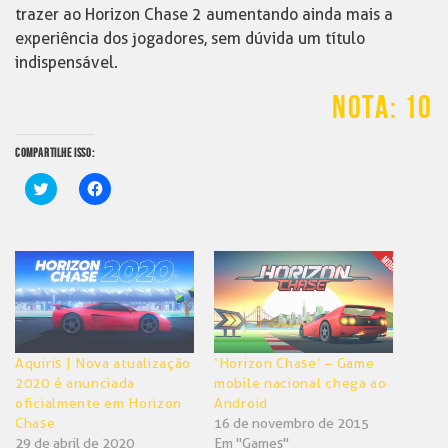
trazer ao Horizon Chase 2 aumentando ainda mais a
experiência dos jogadores, sem dúvida um título
indispensável.
NOTA: 10
COMPARTILHE ISSO:
Clique
Clique
para
para
compartilhar
compartilhar
no
no
Twitter(abre
Facebook(abre
em
em
nova
nova
janela)
janela)
Aquiris | Nova atualização
‘Horizon Chase’ – Game
2020 é anunciada
mobile nacional chega ao
oficialmente em Horizon
Android
Chase
16 de novembro de 2015
29 de abril de 2020
Em "Games"