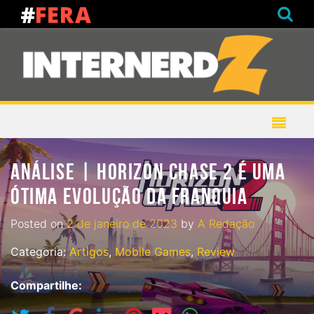
ANÁLISE | HORIZON CHASE 2 É UMA
ÓTIMA EVOLUÇÃO DA FRANQUIA
Posted on
2 de janeiro de 2023
by
A Redação
Categoria:
Artigos
,
Mobile Games
,
Review
Compartilhe: