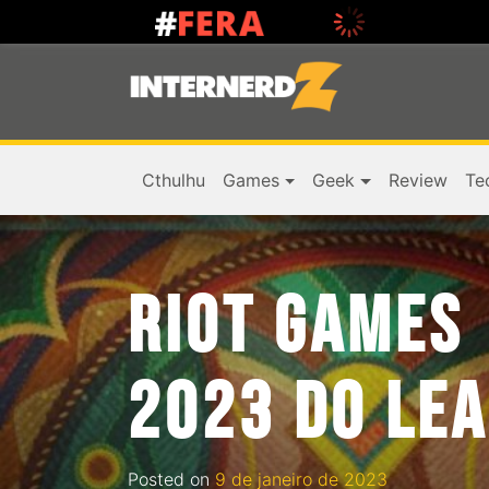
Cthulhu
Games
Geek
Review
Te
RIOT GAMES
2023 DO LEA
Posted on
9 de janeiro de 2023