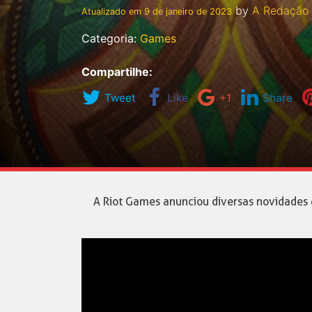
by
A Redação
Atualizado em
9 de janeiro de 2023
Categoria:
Games
Compartilhe:
Tweet
Like
+1
Share
A Riot Games anunciou diversas novidade