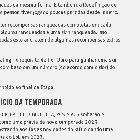
anques da mesma forma. E também, a Redefinição de
 pessoa tiver jogado poucas partidas desde janeiro.
bter recompensas ranqueadas completas em cada
molduras ranqueadas e uma skin ranqueada. Isso
queadas este ano, além de algumas recompensas extras
atingir o requisito de tier Ouro para ganhar uma skin
 com base em um número (de acordo com o tier) de
ngido ao final da Etapa.
NÍCIO DA TEMPORADA
 LCK, LPL, LJL, CBLOL, LLA, PCS e VCS sediarão e
s como uma prévia da nova temporada 2023,
strando aos fãs as novidades do Rift e dando uma
rts do LoL em 2023.