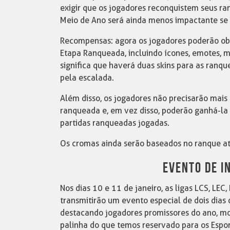
exigir que os jogadores reconquistem seus r
Meio de Ano será ainda menos impactante se a
Recompensas: agora os jogadores poderão o
Etapa Ranqueada, incluindo ícones, emotes, 
significa que haverá duas skins para as ran
pela escalada.
Além disso, os jogadores não precisarão mais 
ranqueada e, em vez disso, poderão ganhá-la
partidas ranqueadas jogadas.
Os cromas ainda serão baseados no ranque ati
EVENTO DE I
Nos dias 10 e 11 de janeiro, as ligas LCS, LEC,
transmitirão um evento especial de dois dia
destacando jogadores promissores do ano, mo
palinha do que temos reservado para os Espo