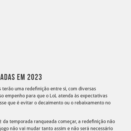
ADAS EM 2023
 terão uma redefinição entre si, com diversas
so empenho para que o LoL atenda às expectativas
esse que é evitar o decaimento ou o rebaixamento no
 2 da temporada ranqueada começar, a redefinição não
 jogo não vai mudar tanto assim e não será necessário