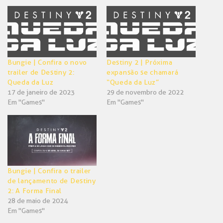
em
em
nova
nova
janela)
janela)
Bungie | Confira o novo
Destiny 2 | Próxima
trailer de Destiny 2:
expansão se chamará
Queda da Luz
“Queda da Luz”
17 de janeiro de 2023
29 de novembro de 2022
Em "Games"
Em "Games"
Bungie | Confira o trailer
de lançamento de Destiny
2: A Forma Final
28 de maio de 2024
Em "Games"