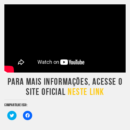
PARA MAIS INFORMAÇÕES, ACESSE O
SITE OFICIAL
NESTE LINK
COMPARTILHE ISSO:
Clique
Clique
para
para
compartilhar
compartilhar
no
no
Twitter(abre
Facebook(abre