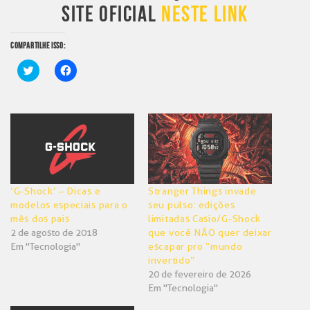
SITE OFICIAL
NESTE LINK
COMPARTILHE ISSO:
Clique
Clique
para
para
compartilhar
compartilhar
no
no
Twitter(abre
Facebook(abre
em
em
nova
nova
janela)
janela)
‘G-Shock’ – Dicas e
Stranger Things invade
modelos especiais para o
seu pulso: edições
mês dos pais
limitadas Casio/G-Shock
2 de agosto de 2018
que você NÃO quer deixar
Em "Tecnologia"
escapar pro “mundo
invertido”
20 de fevereiro de 2026
Em "Tecnologia"