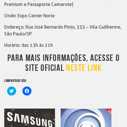
Premium e Passaporte Camarote)
Onde: Expo Center Norte
Endereço: Rua José Bernardo Pinto, 333 – Vila Guilherme,
São Paulo/SP
Horário: das 13h às 21h
PARA MAIS INFORMAÇÕES, ACESSE O
SITE OFICIAL
NESTE LINK
COMPARTILHE ISSO:
Clique
Clique
para
para
compartilhar
compartilhar
no
no
Twitter(abre
Facebook(abre
em
em
nova
nova
janela)
janela)