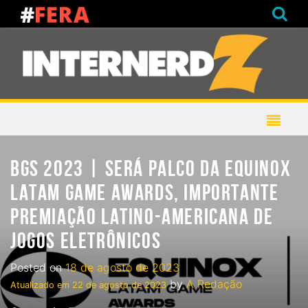
BGS 2023 | SERÁ PALCO DA EQUINOX
LATAM GAME AWARDS, IMPORTANTE
PREMIAÇÃO LATINO-AMERICANA DE
JOGOS ELETRÔNICOS
Posted on
18 de agosto de 2023
by
A Redação
Atualizado em
22 de agosto de 2023