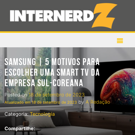
SAMSUNG | 5 MOTIVOS PARA
ESCOLHER UMA SMART TV DA
EMPRESA SUL-COREANA
Posted on
18 de setembro de 2023
by
A Redação
Atualizado em
18 de setembro de 2023
Categoria:
Tecnologia
Compartilhe: