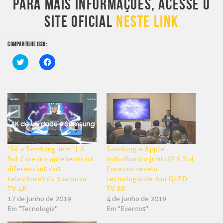
PARA MAIS INFORMAÇÕES, ACESSE O
SITE OFICIAL
NESTE LINK
COMPARTILHE ISSO:
Clique
Clique
para
para
compartilhar
compartilhar
no
no
Twitter(abre
Facebook(abre
em
em
nova
nova
janela)
janela)
‘Só a Samsung tem’ | A
Samsung e Apple
Sul Coreana apresenta os
trabalhando juntas? A Sul
diferenciais dos
Coreana revela
televisores da sua nova
tecnologia de sua QLED
TV 4K
TV 8K
17 de junho de 2019
4 de junho de 2019
Em "Tecnologia"
Em "Eventos"