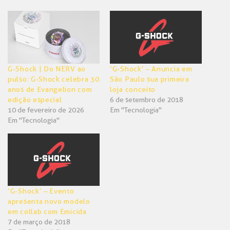
Twitter(abre
Facebook(abre
em
em
nova
nova
janela)
janela)
G-Shock | Do NERV ao
‘G-Shock’ – Anuncia em
pulso: G-Shock celebra 30
São Paulo sua primeira
anos de Evangelion com
loja conceito
edição especial
6 de setembro de 2018
10 de fevereiro de 2026
Em "Tecnologia"
Em "Tecnologia"
‘G-Shock’ – Evento
apresenta novo modelo
em collab com Emicida
7 de março de 2018