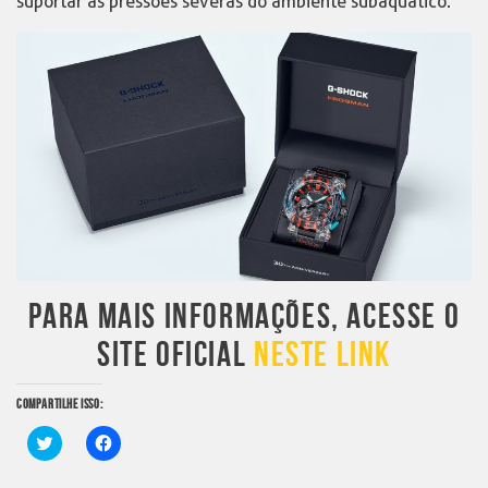
suportar as pressões severas do ambiente subaquático.
PARA MAIS INFORMAÇÕES, ACESSE O
SITE OFICIAL
NESTE LINK
COMPARTILHE ISSO:
Clique
Clique
para
para
compartilhar
compartilhar
no
no