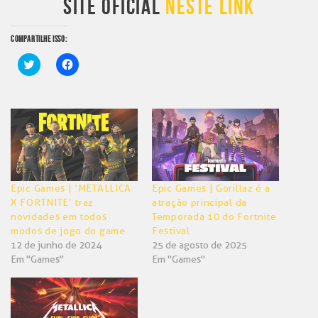
SITE OFICIAL
NESTE LINK
COMPARTILHE ISSO:
Clique
Clique
para
para
compartilhar
compartilhar
no
no
Twitter(abre
Facebook(abre
em
em
nova
nova
janela)
janela)
Epic Games | ‘METALLICA
Epic Games | Gorillaz é a
X FORTNITE’ traz
atração principal da
novidades em todos
Temporada 10 do Fortnite
modos de jogo do game
Festival
12 de junho de 2024
25 de agosto de 2025
Em "Games"
Em "Games"