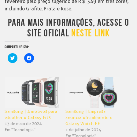
fevereiro pelo preço sugerido de R＄ 549 em três cores,
incluindo Grafite, Prata e Rosé.
PARA MAIS INFORMAÇÕES, ACESSE O
SITE OFICIAL
NESTE LINK
COMPARTILHE ISSO:
Clique
Clique
para
para
compartilhar
compartilhar
no
no
Twitter(abre
Facebook(abre
em
em
nova
nova
janela)
janela)
Samsung | 4 motivos para
Samsung | Empresa
escolher o Galaxy Fit3
anuncia oficialmente o
13 de maio de 2024
Galaxy Watch FE
Em "Tecnologia"
1 de julho de 2024
Em "Tecnologia"