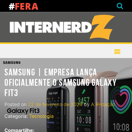
SAMSUNG | EMPRESA LANÇA
OFICIALMENTE O SAMSUNG GALAXY
FIT3
Posted on
22 de fevereiro de 2024
by
A Redação
Categoria:
Tecnologia
Compartilhe: