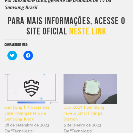
Por Alexandre Gleb, gerente de produtos de TV da
Samsung Brasil
PARA MAIS INFORMAÇÕES, ACESSE O
SITE OFICIAL
NESTE LINK
COMPARTILHE ISSO:
Clique
Clique
para
para
compartilhar
compartilhar
no
no
Twitter(abre
Facebook(abre
em
em
nova
nova
janela)
janela)
Samsung | Proteja sua
CES 2023 | Samsung
casa inteligente com
revela SmartThings
Samsung Knox
Station
28 de setembro de 2023
5 de janeiro de 2023
Em "Tecnologia"
Em "Tecnologia"