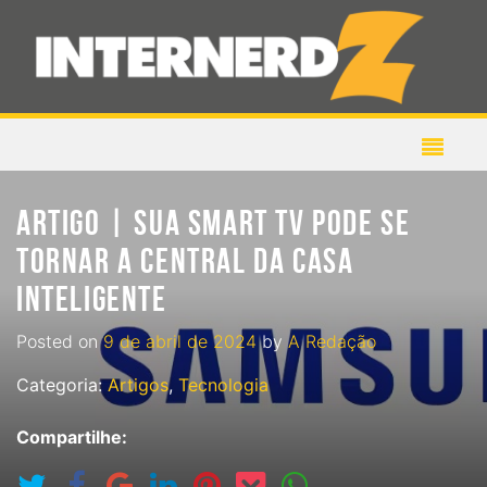
ARTIGO | SUA SMART TV PODE SE
TORNAR A CENTRAL DA CASA
INTELIGENTE
Posted on
9 de abril de 2024
by
A Redação
Categoria:
Artigos
,
Tecnologia
Compartilhe: