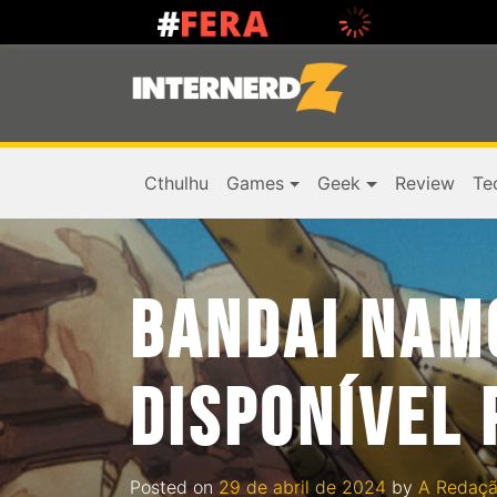
Cthulhu
Games
Geek
Review
Te
BANDAI NAM
DISPONÍVEL 
Posted on
29 de abril de 2024
by
A Redaç