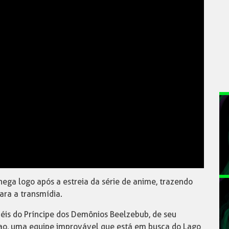
ga logo após a estreia da série de anime, trazendo
ara a transmídia.
is do Príncipe dos Demônios Beelzebub, de seu
ao, uma equipe improvável que está em busca do Lago