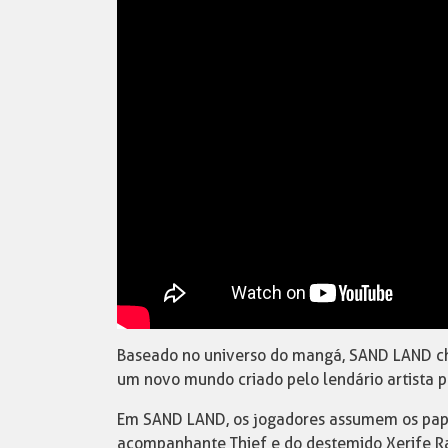
Baseado no universo do mangá, SAND LAND che
um novo mundo criado pelo lendário artista p
Em SAND LAND, os jogadores assumem os papé
acompanhante Thief e do destemido Xerife R