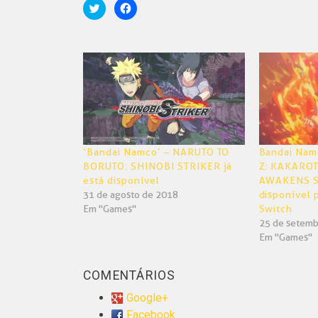
Clique
Clique
para
para
compartilhar
compartilhar
no
no
Twitter(abre
Facebook(abre
em
em
nova
nova
janela)
janela)
‘Bandai Namco’ – NARUTO TO
Bandai Nam
BORUTO: SHINOBI STRIKER já
Z: KAKARO
está disponível
AWAKENS SE
31 de agosto de 2018
disponível 
Em "Games"
Switch
25 de setemb
Em "Games"
COMENTÁRIOS
Google+
Facebook