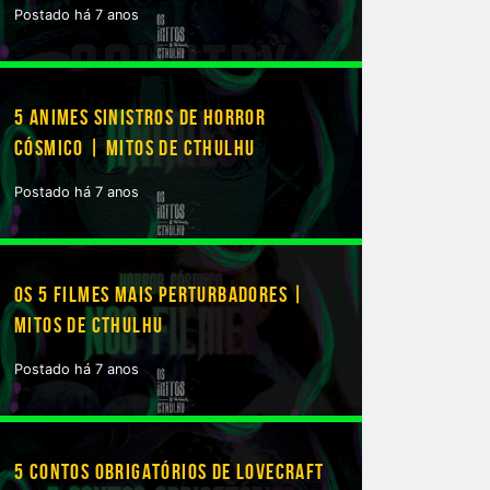
Postado há 7 anos
5 ANIMES SINISTROS DE HORROR
CÓSMICO | MITOS DE CTHULHU
Postado há 7 anos
OS 5 FILMES MAIS PERTURBADORES |
MITOS DE CTHULHU
Postado há 7 anos
5 CONTOS OBRIGATÓRIOS DE LOVECRAFT