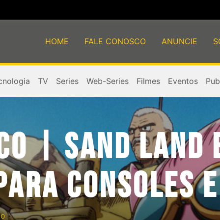
HOME
FALE CONOSCO
ANUNCIE
S
cnologia
TV
Series
Web-Series
Filmes
Eventos
Publ
CO | SAND LAND 
PARA CONSOLES E
ão