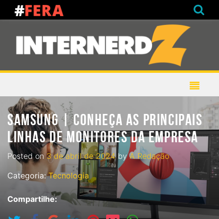
SAMSUNG | CONHEÇA AS PRINCIPAIS
LINHAS DE MONITORES DA EMPRESA
Posted on
3 de abril de 2024
by
A Redação
Categoria:
Tecnologia
Compartilhe: