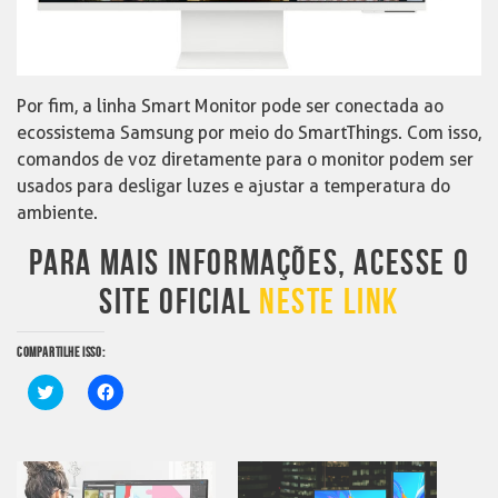
Por fim, a linha Smart Monitor pode ser conectada ao
ecossistema Samsung por meio do SmartThings. Com isso,
comandos de voz diretamente para o monitor podem ser
usados para desligar luzes e ajustar a temperatura do
ambiente.
PARA MAIS INFORMAÇÕES, ACESSE O
SITE OFICIAL
NESTE LINK
COMPARTILHE ISSO:
Clique
Clique
para
para
compartilhar
compartilhar
no
no
Twitter(abre
Facebook(abre
em
em
nova
nova
janela)
janela)