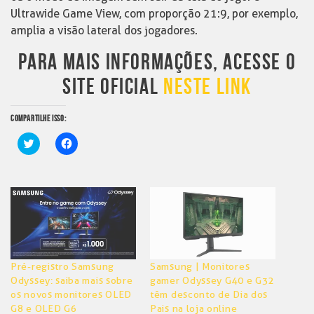
Ultrawide Game View, com proporção 21:9, por exemplo,
amplia a visão lateral dos jogadores.
PARA MAIS INFORMAÇÕES, ACESSE O
SITE OFICIAL
NESTE LINK
COMPARTILHE ISSO:
Clique
Clique
para
para
compartilhar
compartilhar
no
no
Twitter(abre
Facebook(abre
em
em
nova
nova
janela)
janela)
Pré-registro Samsung
Samsung | Monitores
Odyssey: saiba mais sobre
gamer Odyssey G40 e G32
os novos monitores OLED
têm desconto de Dia dos
G8 e OLED G6
Pais na loja online