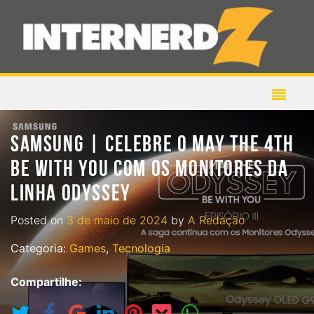
SAMSUNG | CELEBRE O MAY THE 4TH
BE WITH YOU COM OS MONITORES DA
LINHA ODYSSEY
Posted on
3 de maio de 2024
by
A Redação
Categoria:
Games
,
Tecnologia
Compartilhe: