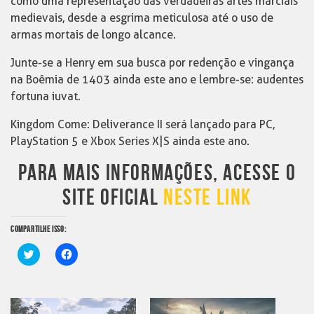
como uma representação das verdadeiras artes marciais
medievais, desde a esgrima meticulosa até o uso de
armas mortais de longo alcance.
Junte-se a Henry em sua busca por redenção e vingança
na Boêmia de 1403 ainda este ano e lembre-se: audentes
fortuna iuvat.
Kingdom Come: Deliverance II será lançado para PC,
PlayStation 5 e Xbox Series X|S ainda este ano.
PARA MAIS INFORMAÇÕES, ACESSE O
SITE OFICIAL
NESTE LINK
COMPARTILHE ISSO:
Clique
Clique
para
para
compartilhar
compartilhar
no
no
Twitter(abre
Facebook(abre
em
em
nova
nova