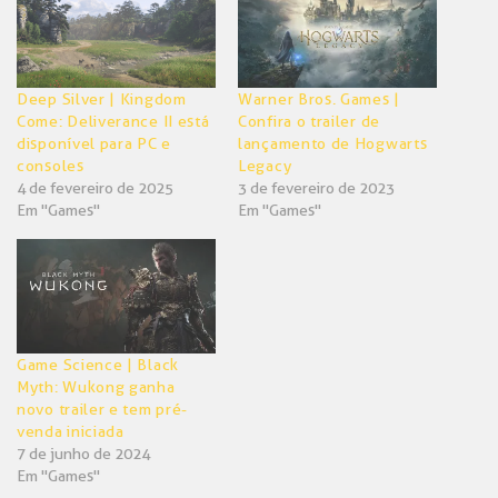
janela)
janela)
Deep Silver | Kingdom
Warner Bros. Games |
Come: Deliverance II está
Confira o trailer de
disponível para PC e
lançamento de Hogwarts
consoles
Legacy
4 de fevereiro de 2025
3 de fevereiro de 2023
Em "Games"
Em "Games"
Game Science | Black
Myth: Wukong ganha
novo trailer e tem pré-
venda iniciada
7 de junho de 2024
Em "Games"