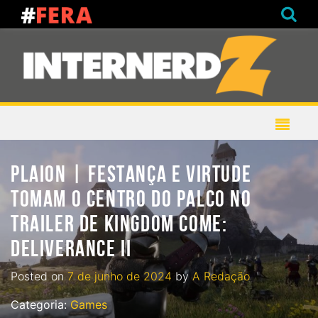
PLAION | FESTANÇA E VIRTUDE
TOMAM O CENTRO DO PALCO NO
TRAILER DE KINGDOM COME:
DELIVERANCE II
Posted on
7 de junho de 2024
by
A Redação
Categoria:
Games