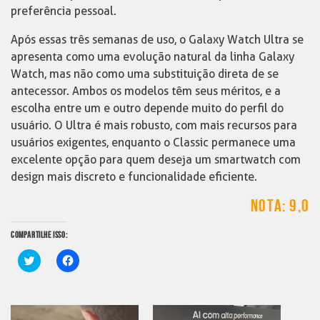
preferência pessoal.
Após essas três semanas de uso, o Galaxy Watch Ultra se
apresenta como uma evolução natural da linha Galaxy
Watch, mas não como uma substituição direta de se
antecessor. Ambos os modelos têm seus méritos, e a
escolha entre um e outro depende muito do perfil do
usuário. O Ultra é mais robusto, com mais recursos para
usuários exigentes, enquanto o Classic permanece uma
excelente opção para quem deseja um smartwatch com
design mais discreto e funcionalidade eficiente.
NOTA: 9,0
COMPARTILHE ISSO:
Clique
Clique
para
para
compartilhar
compartilhar
no
no
Twitter(abre
Facebook(abre
em
em
nova
nova