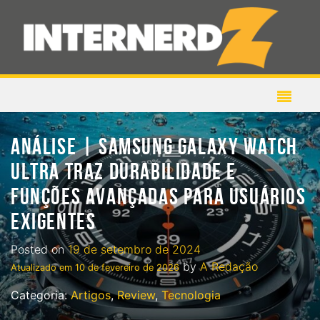
ANÁLISE | SAMSUNG GALAXY WATCH
ULTRA TRAZ DURABILIDADE E
FUNÇÕES AVANÇADAS PARA USUÁRIOS
EXIGENTES
Posted on
19 de setembro de 2024
by
A Redação
Atualizado em
10 de fevereiro de 2026
Categoria:
Artigos
,
Review
,
Tecnologia