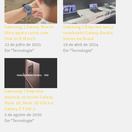
janela)
janela)
Samsung | Galaxy Watch
Samsung | Empresa lança
Ultra agora conta com
notebooks Galaxy Book4
One UI 8 Watch
Series no Brasil
22 de julho de 2025
19 de abril de 2024
Em "Tecnologia"
Em "Tecnologia"
Samsung | Empresa
anuncia os novos Galaxy
Note 20, Note 20 Ultra e
Galaxy Z Fold 2
5 de agosto de 2020
Em "Tecnologia"