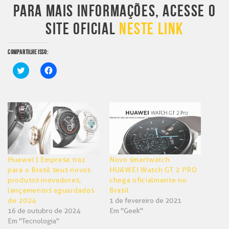
PARA MAIS INFORMAÇÕES, ACESSE O
SITE OFICIAL
NESTE LINK
COMPARTILHE ISSO:
Clique
Clique
para
para
compartilhar
compartilhar
no
no
Twitter(abre
Facebook(abre
em
em
nova
nova
janela)
janela)
Huawei | Empresa traz
Novo smartwatch
para o Brasil seus novos
HUAWEI Watch GT 2 PRO
produtos inovadores,
chega oficialmente no
lançamentos aguardados
Brasil
de 2024
1 de fevereiro de 2021
16 de outubro de 2024
Em "Geek"
Em "Tecnologia"