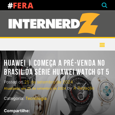
HUAWEI | COMEÇA A PRÉ-VENDA NO
BRASIL DA SÉRIE HUAWEI WATCH GT 5
Posted on
25 de setembro de 2024
by
A Redação
Atualizado em
25 de setembro de 2024
Categoria:
Tecnologia
Compartilhe: