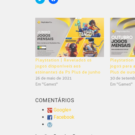
para
para
compartilhar
compartilhar
no
no
Twitter(abre
Facebook(abre
em
em
nova
nova
janela)
janela)
Playstation | Revelados os
Playstation
jogos disponíveis aos
jogos para 
assinantes da Ps Plus de junho
Plus de out
26 de maio de 2021
30 de setemb
Em "Games"
Em "Games"
COMENTÁRIOS
Google+
Facebook