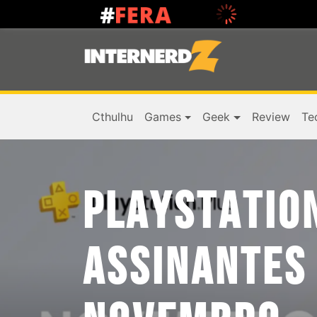
Cthulhu
Games
Geek
Review
Te
PLAYSTATIO
ASSINANTES