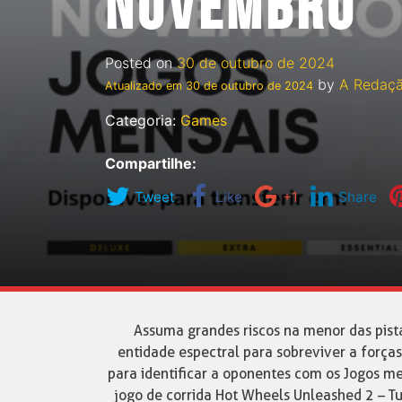
NOVEMBRO
Posted on
30 de outubro de 2024
by
A Redaç
Atualizado em
30 de outubro de 2024
Categoria:
Games
Compartilhe:
Tweet
Like
+1
Share
Assuma grandes riscos na menor das pista
entidade espectral para sobreviver a forças
para identificar a oponentes com os Jogos m
jogo de corrida Hot Wheels Unleashed 2 – Tu