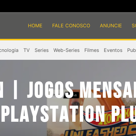
HOME
FALE CONOSCO
ANUNCIE
S
cnologia
TV
Series
Web-Series
Filmes
Eventos
Publ
N | JOGOS MENSA
 PLAYSTATION PL