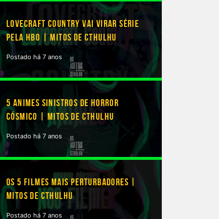
LOVECRAFT COUNTRY VAI VIRAR SÉRIE
PELA HBO | MITOS DE CTHULHU
Postado há 7 anos
5 ANIMES SINISTROS DE HORROR
CÓSMICO | MITOS DE CTHULHU
Postado há 7 anos
OS 5 FILMES MAIS PERTURBADORES |
MITOS DE CTHULHU
Postado há 7 anos