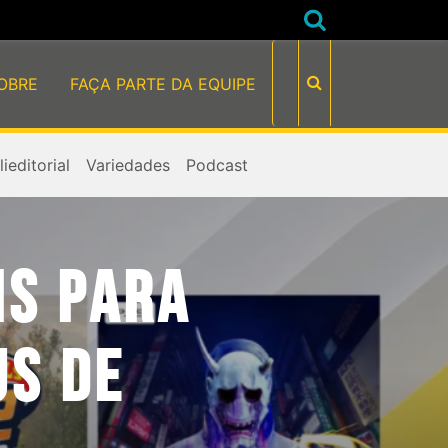
OBRE
FAÇA PARTE DA EQUIPE
ieditorial
Variedades
Podcast
IS PARA
US DE