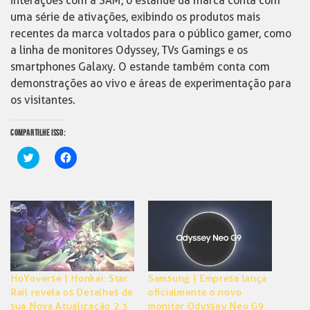
interações com a SAM, o estande da marca conta com
uma série de ativações, exibindo os produtos mais
recentes da marca voltados para o público gamer, como
a linha de monitores Odyssey, TVs Gamings e os
smartphones Galaxy. O estande também conta com
demonstrações ao vivo e áreas de experimentação para
os visitantes.
COMPARTILHE ISSO:
Clique
Clique
para
para
compartilhar
compartilhar
no
no
Twitter(abre
Facebook(abre
em
em
nova
nova
janela)
janela)
HoYoverse | Honkai: Star
Samsung | Empresa lança
Rail revela os Detalhes de
oficialmente o novo
sua Nova Atualização 2.3
monitor Odyssey Neo G9