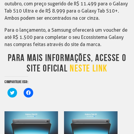
outubro, com preço sugerido de R$ 11.499 para o Galaxy
Tab S10 Ultra e de R$ 8.999 para o Galaxy Tab S10+.
Ambos podem ser encontrados na cor cinza.
Para o lançamento, a Samsung oferecerá um voucher de
até R$ 1.500 para completar o seu Ecossistema Galaxy
nas compras feitas através do site da marca.
PARA MAIS INFORMAÇÕES, ACESSE O
SITE OFICIAL
NESTE LINK
COMPARTILHE ISSO:
Clique
Clique
para
para
compartilhar
compartilhar
no
no
Twitter(abre
Facebook(abre
em
em
nova
nova
janela)
janela)