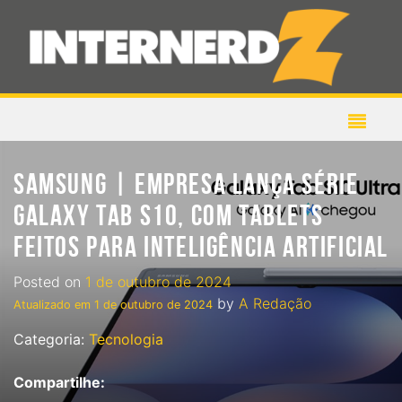
SAMSUNG | EMPRESA LANÇA SÉRIE
GALAXY TAB S10, COM TABLETS
FEITOS PARA INTELIGÊNCIA ARTIFICIAL
Posted on
1 de outubro de 2024
by
A Redação
Atualizado em
1 de outubro de 2024
Categoria:
Tecnologia
Compartilhe: