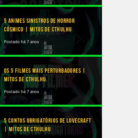
5 ANIMES SINISTROS DE HORROR
CÓSMICO | MITOS DE CTHULHU
Postado há 7 anos
OS 5 FILMES MAIS PERTURBADORES |
MITOS DE CTHULHU
Postado há 7 anos
5 CONTOS OBRIGATÓRIOS DE LOVECRAFT
| MITOS DE CTHULHU