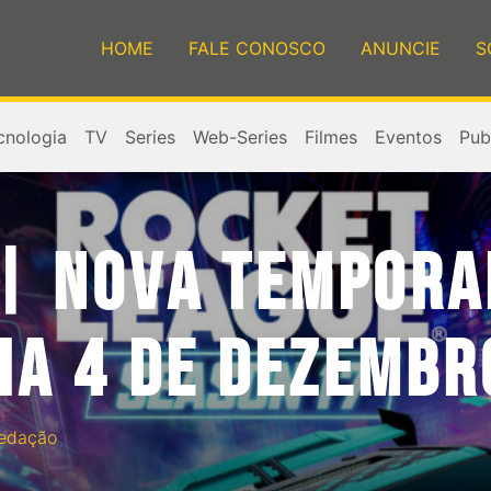
HOME
FALE CONOSCO
ANUNCIE
S
cnologia
TV
Series
Web-Series
Filmes
Eventos
Publ
 | NOVA TEMPORA
IA 4 DE DEZEMBR
edação