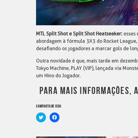
MTL Split Shot e Split Shot Heatseeker:
esses 
abordagem à fórmula 3X3 do Rocket League, 
desafiando os jogadores a marcar gols de long
Outra novidade é que, mais tarde em dezemb
Tokyo Machine, PLAY (VIP), lançada via Monst
um Hino do Jogador.
PARA MAIS INFORMAÇÕES, A
COMPARTILHE ISSO:
Clique
Clique
para
para
compartilhar
compartilhar
no
no
Twitter(abre
Facebook(abre
em
em