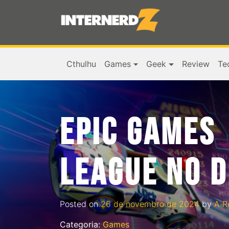
Cthulhu
Games
Geek
Review
Te
EPIC GAMES
LEAGUE NO D
Posted on
26 de novembro de 2024
by
A R
Categoria:
Games