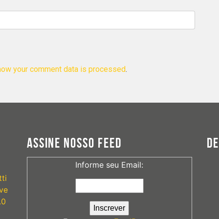
how your comment data is processed
.
ASSINE NOSSO FEED
D
Informe seu Email:
ti
ve
.0