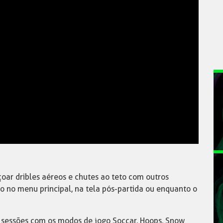
oar dribles aéreos e chutes ao teto com outros
ão no menu principal, na tela pós-partida ou enquanto o
 sessões com os modos de jogo Soccar, Hoops, Snow