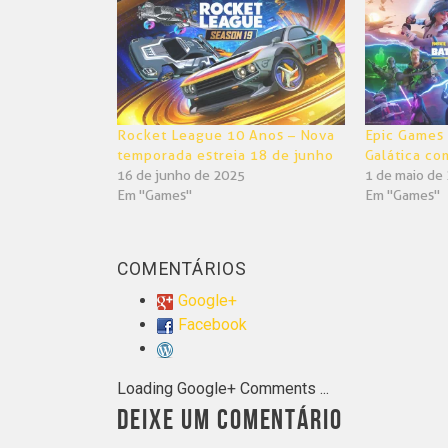
nova
nova
janela)
janela)
Rocket League 10 Anos – Nova
Epic Games 
temporada estreia 18 de junho
Galática c
16 de junho de 2025
1 de maio de
Em "Games"
Em "Games"
COMENTÁRIOS
Google+
Facebook
Loading Google+ Comments ...
DEIXE UM COMENTÁRIO