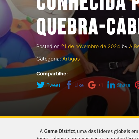
CONHECIDA P
QUEBRA-CAB
Posted on
21 de novembro de 2024
by
A R
Categoria:
Artigos
Compartilhe:
Tweet
Like
+1
Share
A
Game District
, uma das líderes globais e
jogos, adquiriu uma participação majoritária