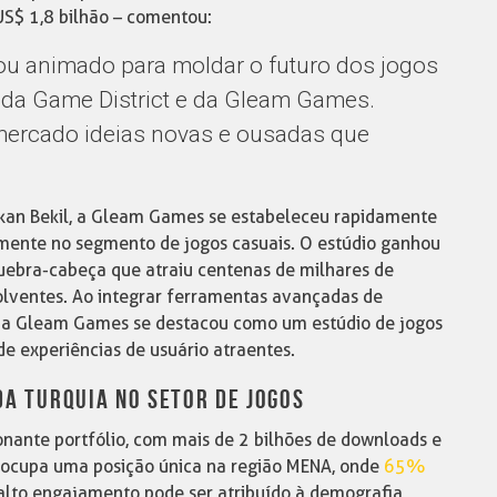
US$ 1,8 bilhão – comentou:
ou animado para moldar o futuro dos jogos
da Game District e da Gleam Games.
mercado ideias novas e ousadas que
urkan Bekil, a Gleam Games se estabeleceu rapidamente
lmente no segmento de jogos casuais. O estúdio ganhou
uebra-cabeça que atraiu centenas de milhares de
olventes. Ao integrar ferramentas avançadas de
, a Gleam Games se destacou como um estúdio de jogos
e experiências de usuário atraentes.
A TURQUIA NO SETOR DE JOGOS
onante portfólio, com mais de 2 bilhões de downloads e
a ocupa uma posição única na região MENA, onde
65%
 alto engajamento pode ser atribuído à demografia