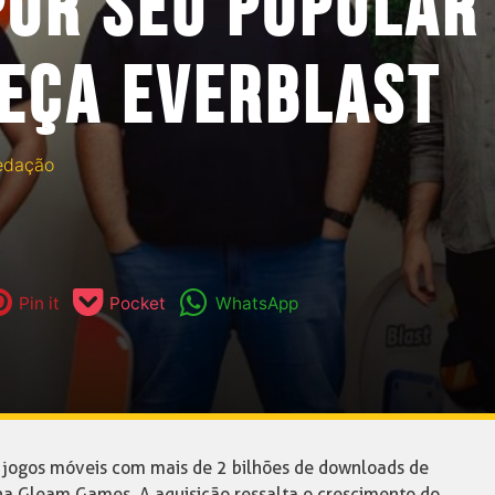
OR SEU POPULAR 
EÇA EVERBLAST
edação
Pin it
Pocket
WhatsApp
m jogos móveis com mais de 2 bilhões de downloads de
 na Gleam Games. A aquisição ressalta o crescimento do