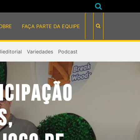
OBRE
FAÇA PARTE DA EQUIPE
ieditorial
Variedades
Podcast
ICIPAÇÃO
S,