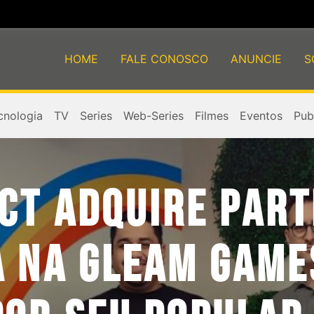
HOME
FALE CONOSCO
ANUNCIE
S
cnologia
TV
Series
Web-Series
Filmes
Eventos
Publ
CT ADQUIRE PART
A NA GLEAM GAME