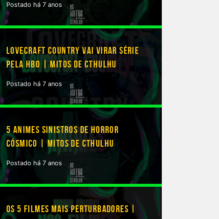
Postado há 7 anos
LOVECRAFT COUNTRY VAI VIRAR SÉRIE
PELA HBO | MITOS DE CTHULHU
Postado há 7 anos
5 ANIMES SINISTROS DE HORROR
CÓSMICO | MITOS DE CTHULHU
Postado há 7 anos
OS 5 FILMES MAIS PERTURBADORES |