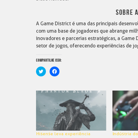
SOBRE A
A Game District é uma das principais desenvol
com uma base de jogadores que abrange milh
inovadores e parcerias estratégicas, a Game D
setor de jogos, oferecendo experiências de jo
COMPARTILHE ISSO:
Clique
Clique
para
para
compartilhar
compartilhar
no
no
Twitter(abre
Facebook(abre
em
em
nova
nova
janela)
janela)
Hisense leva experiência
Indústria d