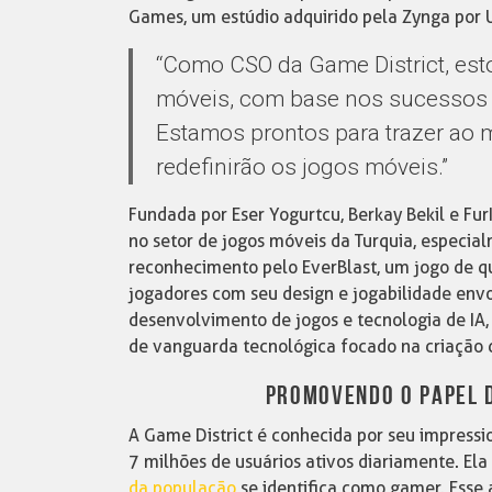
Games, um estúdio adquirido pela Zynga por 
“Como CSO da Game District, est
móveis, com base nos sucessos 
Estamos prontos para trazer ao 
redefinirão os jogos móveis.”
Fundada por Eser Yogurtcu, Berkay Bekil e F
no setor de jogos móveis da Turquia, especia
reconhecimento pelo EverBlast, um jogo de q
jogadores com seu design e jogabilidade env
desenvolvimento de jogos e tecnologia de IA
de vanguarda tecnológica focado na criação d
PROMOVENDO O PAPEL D
A Game District é conhecida por seu impressi
7 milhões de usuários ativos diariamente. El
da população
se identifica como gamer. Esse