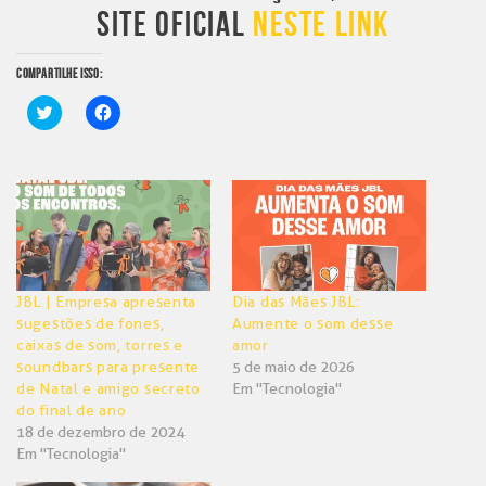
SITE OFICIAL
NESTE LINK
COMPARTILHE ISSO:
Clique
Clique
para
para
compartilhar
compartilhar
no
no
Twitter(abre
Facebook(abre
em
em
nova
nova
janela)
janela)
JBL | Empresa apresenta
Dia das Mães JBL:
sugestões de fones,
Aumente o som desse
caixas de som, torres e
amor
soundbars para presente
5 de maio de 2026
de Natal e amigo secreto
Em "Tecnologia"
do final de ano
18 de dezembro de 2024
Em "Tecnologia"