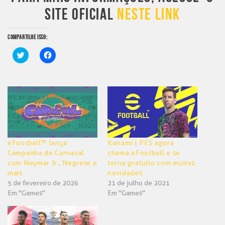
SITE OFICIAL
NESTE LINK
COMPARTILHE ISSO:
Clique
Clique
para
para
compartilhar
compartilhar
no
no
Twitter(abre
Facebook(abre
em
em
nova
nova
janela)
janela)
eFootball™ lança
Konami | PES agora
Campanha de Carnaval
chama eFootball e se
com Neymar Jr., Negrete e
torna gratuito com muitas
mais
novidades
5 de fevereiro de 2026
21 de julho de 2021
Em "Games"
Em "Games"