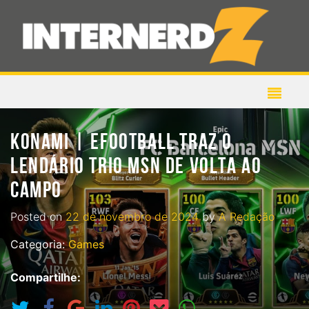
KONAMI | EFOOTBALL TRAZ O
LENDÁRIO TRIO MSN DE VOLTA AO
CAMPO
Posted on
22 de novembro de 2024
by
A Redação
Categoria:
Games
Compartilhe: