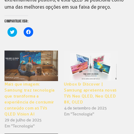
uma das melhores opções em sua faixa de preço.
COMPARTILHE ISSO:
Clique
Clique
para
para
compartilhar
compartilhar
no
no
Twitter(abre
Facebook(abre
em
em
nova
nova
janela)
janela)
Mais que imagem:
Unbox & Discover |
Samsung traz tecnologia
Samsung apresenta novas
que transforma a
TVs Neo QLED, Neo QLED
experiência de consumir
8K, OLED
conteúdo com as TVs
4 de setembro de 2025
QLED Vision AI
Em "Tecnologia"
29 de julho de 2025
Em "Tecnologia"